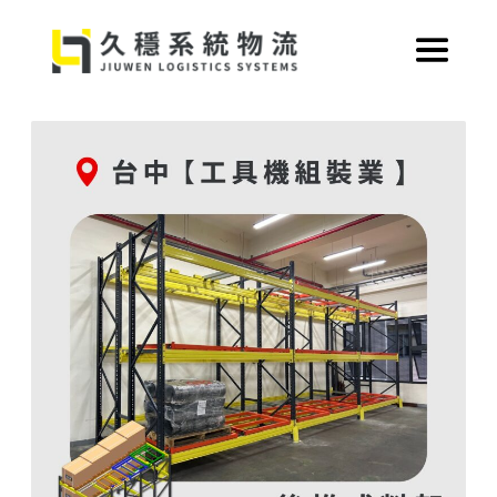
跳
至
主
要
內
容