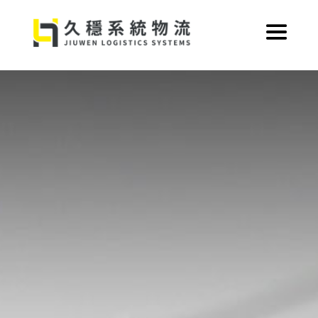
跳
至
主
要
內
容