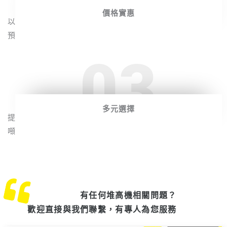
價格實惠
以合理的價格提供您高品質的堆高機租賃服務，讓您在有限
預算內獲得最大的價值。
03
多元選擇
提供各式全新堆高機與日本外匯進口中古堆高機，涵蓋不同
噸位與款式，透過多元化選擇，滿足不同客戶的需求。
有任何堆高機相關問題？
歡迎直接與我們聯繫，有專人為您服務