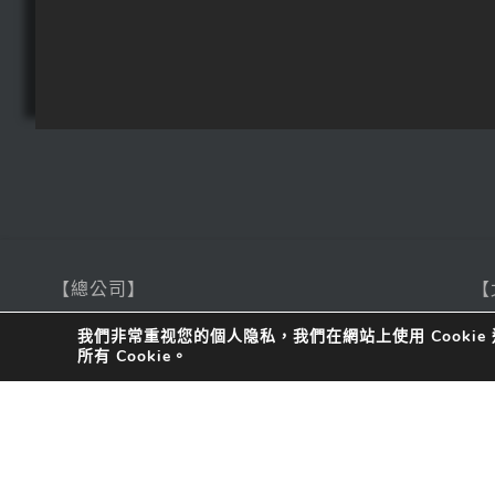
【總公司】
【
聯絡
地址：台中市精密科技園區精科東路11號
聯
我們非常重视您的個人隐私，我們在網站上使用 Cooki
聯絡電話：
(04) 2565-2359
聯
所有 Cookie。