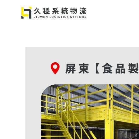
跳
至
主
要
內
容