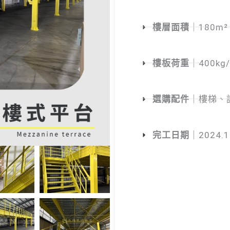
樓層面積
｜180m² 
樓板荷重
｜400kg
選購配件
｜樓梯、
完工日期
｜2024.1