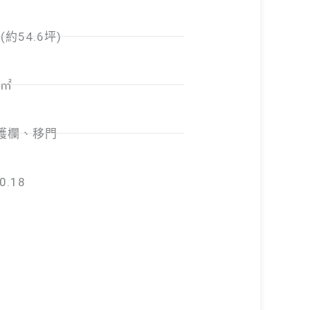
(約54.6坪)
/㎡
護欄、移門
0.18