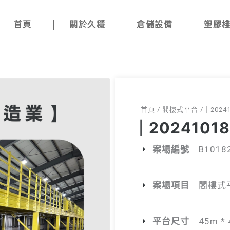
首頁
關於久穩
倉儲設備
塑膠
首頁 / 閣樓式平台 /｜202
｜202410
案場編號
｜B1018
案場項目
｜閣樓式
平台尺寸
｜45m * 