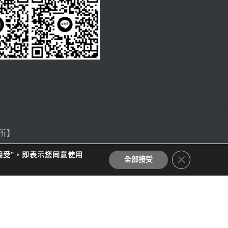
所】
高雄市鳳山區五福二路150號
接受”，即表示您同意使用
CLOSE GDP
全部接受
(07) 262-6246