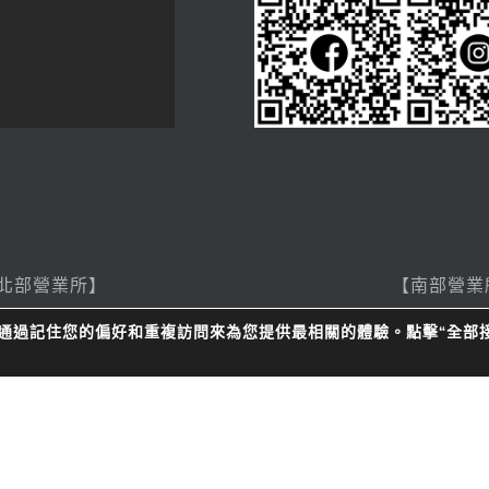
北部營業所】
【南部營業
絡
地址：桃園市中壢區內定八街320巷45號
聯絡
地址：
e 通過記住您的偏好和重複訪問來為您提供最相關的體驗。點擊“全部
絡電話：
(03) 286-0269
聯絡電話：