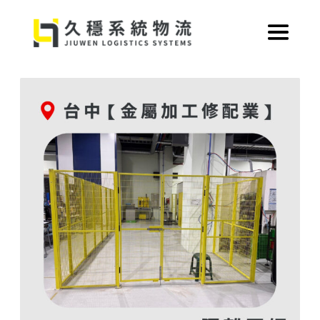
跳
至
主
要
內
容