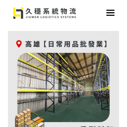
跳
至
主
要
內
容