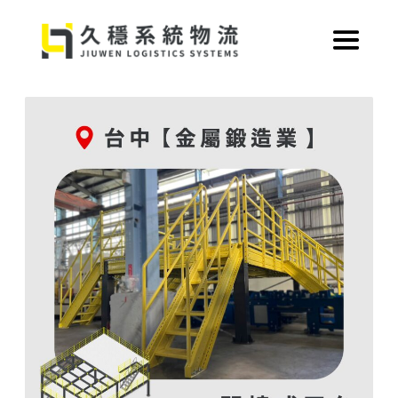
跳
至
主
要
內
容