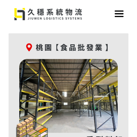
跳
至
主
要
內
容