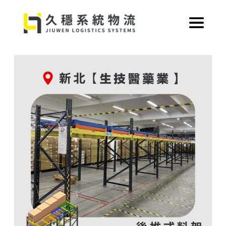
跳
至
主
要
內
容