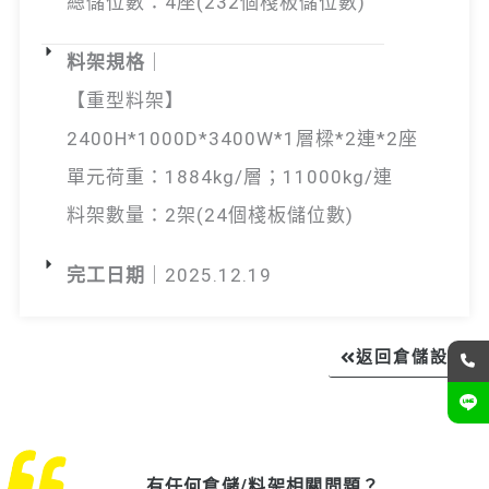
總儲位數：4座(232個棧板儲位數)
料架規格
｜
【重型料架】
2400H*1000D*3400W*1層樑*2連*2座
單元荷重：1884kg/層；11000kg/連
料架數量：2架(24個棧板儲位數)
完工日期
｜2025.12.19
返回倉儲設備
有任何倉儲/料架相關問題？