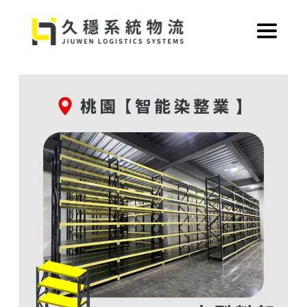
跳
至
主
要
內
容