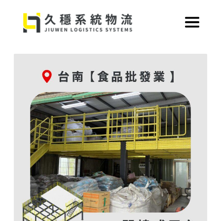
跳
至
主
要
內
容