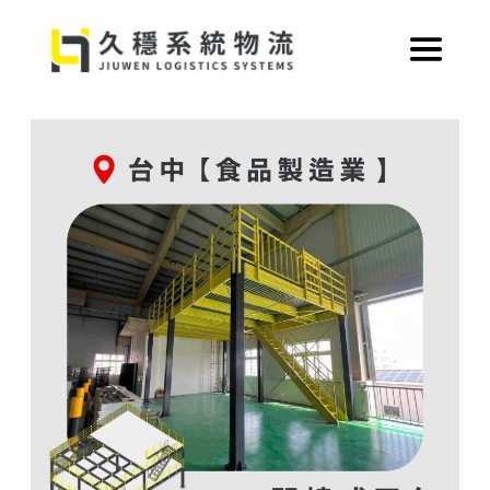
跳
至
主
要
內
容