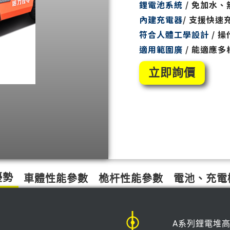
鋰電池系統
/ 免加水
內建充電器
/ 支援快
符合人體工學設計
/ 
適用範圍廣
/ 能適應
立即詢價
優勢
車體性能參數
桅杆性能參數
電池、充電
A系列鋰電堆高