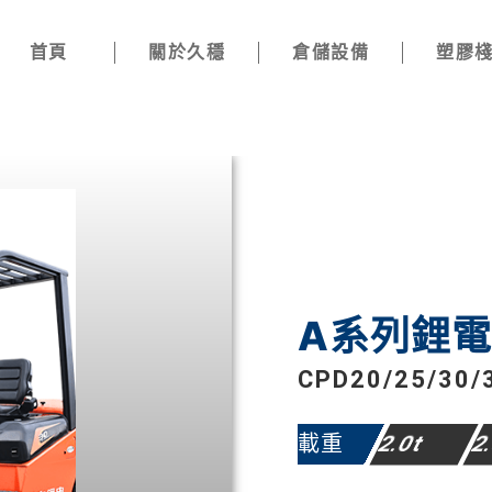
首頁
關於久穩
倉儲設備
塑膠
A系列鋰
CPD20/25/30/
載重
2.0t
2