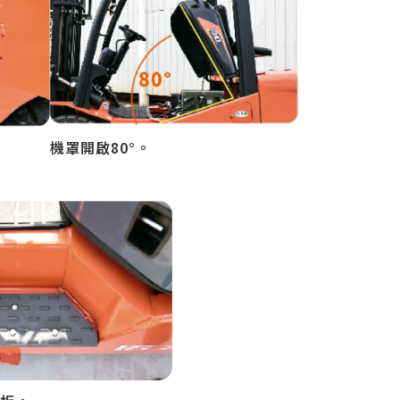
機罩開啟80°。