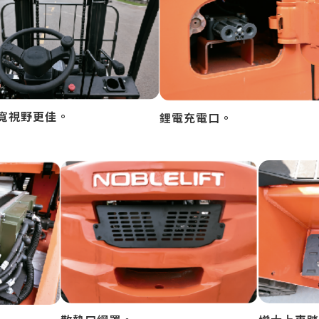
寬視野更佳。
鋰電充電口。