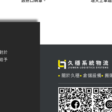
增大上車
散熱口網罩。
對於
給予
關於久穩
倉儲設備
搬