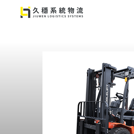
跳
至
主
要
內
容