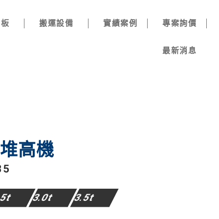
棧板
搬運設備
實績案例
專案詢價
最新消息
電堆高機
35
.5t
3.0t
3.5t