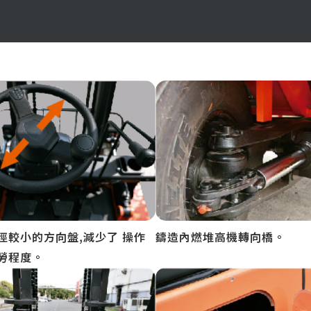
徑較小的方向盤,減少了 操作
鑄造內燃堆高機轉向橋。
勞程度。