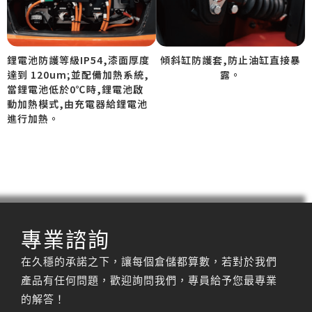
鋰電池防護等級IP54,漆面厚度
傾斜缸防護套,防止油缸直接暴
達到 120um;並配備加熱系統,
露。
當鋰電池低於0℃時,鋰電池啟
動加熱模式,由充電器給鋰電池
進行加熱。
專業諮詢
在久穩的承諾之下，讓每個倉儲都算數，若對於我們
產品有任何問題，歡迎詢問我們，專員給予您最專業
的解答！