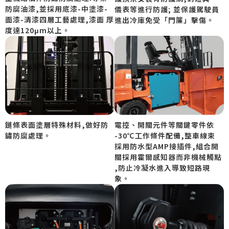
防腐油漆,並採用底漆-中塗漆-
儀表等進行防護; 並保護駕駛員
面漆-清漆四層工藝處理,漆面 厚
進出冷庫免受「門簾」擊傷。
度達120μm以上。
鏈條表面塗層特殊材料,做好防
電控、開關元件等關鍵零件依
鏽防腐處理。
-30℃工作條件配備,整車線束
採用防水型AMP接插件,組合開
關採用霍爾感知器而非機械觸點
,防止冷凝水進入導致短路現
象。