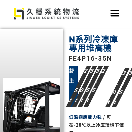
跳
至
主
要
內
N系列冷凍庫
容
專用堆高機
FE4P16-35N
載
2
3
3
2
3
重
.
.
.
.
.
.
5
0
5
5
0
5
t
t
t
t
t
t
低溫適應能力強
/ 可
在-28℃以上冷庫環境下使