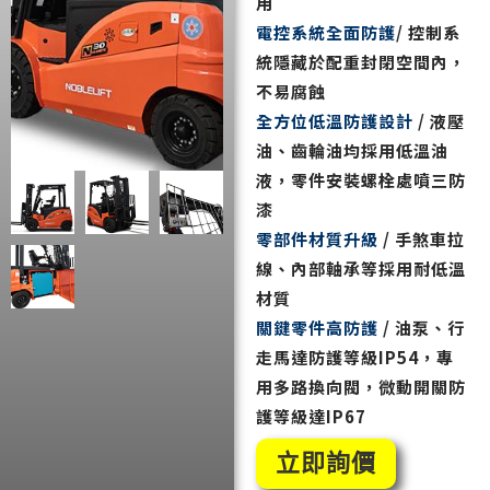
用
電控系統全面防護
/ 控制系
統隱藏於配重封閉空間內，
不易腐蝕
全方位低溫防護設計
/ 液壓
油、齒輪油均採用低溫油
液，零件安裝螺栓處噴三防
漆
零部件材質升級
/ 手煞車拉
線、內部軸承等採用耐低溫
材質
關鍵零件高防護
/ 油泵、行
走馬達防護等級IP54，專
用多路換向閥，微動開關防
護等級達IP67
立即詢價