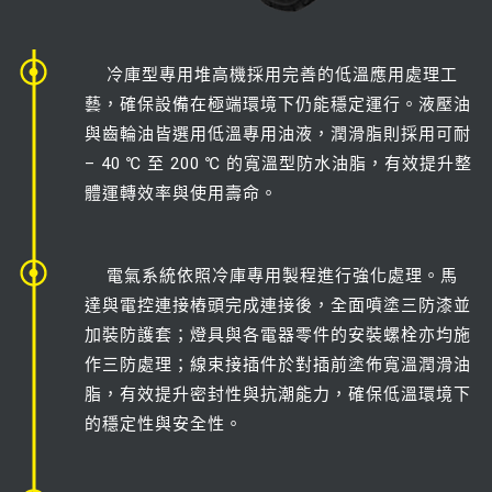
冷庫型專用堆高機採用完善的低溫應用處理工
藝，確保設備在極端環境下仍能穩定運行。液壓油
與齒輪油皆選用低溫專用油液，潤滑脂則採用可耐
– 40 ℃ 至 200 ℃ 的寬溫型防水油脂，有效提升整
體運轉效率與使用壽命。
電氣系統依照冷庫專用製程進行強化處理。馬
達與電控連接樁頭完成連接後，全面噴塗三防漆並
加裝防護套；燈具與各電器零件的安裝螺栓亦均施
作三防處理；線束接插件於對插前塗佈寬溫潤滑油
脂，有效提升密封性與抗潮能力，確保低溫環境下
的穩定性與安全性。