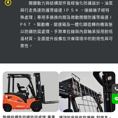
關鍵動力與結構部件皆經強化防護設計。油泵
與行走馬達防護等級達 I P ５４ ，接線端子經特
殊處理；專用多路換向閥及微動開關防護等級達 I
P６７ 。驅動橋、變速箱及一體化鑄造轉向橋皆施
以防鏽防腐處理，手煞車拉線與內部軸承採用耐低
溫材質，全面提升設備在冷庫環境中的耐用性與可
靠性。
整機結構件防鏽防腐處理:專業
護頂架安裝有防護網,對燈具、