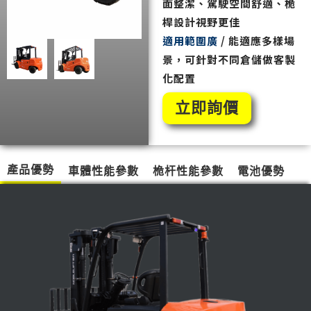
面整潔、駕駛空間舒適、桅
桿設計視野更佳
適用範圍廣
/ 能適應多樣場
景，可針對不同倉儲做客製
化配置
立即詢價
產品優勢
車體性能參數
桅杆性能參數
電池優勢