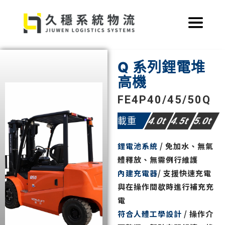
跳
至
主
要
內
Q 系列鋰電堆
容
高機
FE4P40/45/50Q
載重
4.0t
4.5t
5.0t
鋰電池系統
/ 免加水、無氣
體釋放、無需例行維護
內建充電器
/ 支援快速充電
與在操作間歇時進行補充充
電
符合人體工學設計
/ 操作介