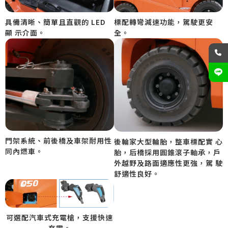
標配轉彎減速功能，駕駛更安
具備清晰、簡單且直觀的 LED
全。
顯 示介面。
門架系統、前後橋及車架耐用性
後輪家大型輪胎，整車標配實 心
同內燃車。
胎，后橋採用圓錐滾子軸承，戶
外越野及路面適應性更強，駕 駛
舒適性良好。
可選配汽車式充電槍，支援快速
充電。