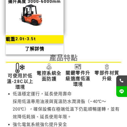
揚升高度 3000-6000mm
2.0t-3.5t
載重
了解詳情
產品特點
零部件材質
關鍵零件升
電控系統全
可使用於低
升級
級適應低溫
面防護
溫-28C以上
環境
環境
低溫穩定運行，延長使用壽命
採用低溫專用油液與寬溫防水潤滑脂（–40℃～
200℃），確保設備在極端低溫下仍能順暢運轉，並有
效降低耗損、延長使用年限。
強化電氣系統強化提升安全