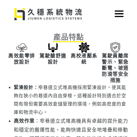
跳
至
主
要
產品特點
內
容
高效能零排
駕駛艙舒適
高校液壓系
駕駛員離席
放設計
設計
統
警示、緊急
斷電、坡道
防滑等安全
措施
緊湊設計：
窄巷道立式堆高機採用緊湊設計，使其能
夠在狹小的巷道內自由穿梭。這種設計特別適合於空
間有限但需要高效倉儲管理的環境，例如高密度的倉
庫和物流中心。
高效作業
：窄巷道立式堆高機具有卓越的提升能力
和穩定的搬運性能，能夠快速且安全地堆疊和移動